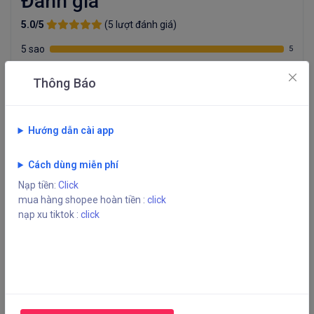
Đánh giá
5.0/5
(5 lượt đánh giá)
5 sao
5
4 sao
0
Thông Báo
3 sao
0
2 sao
0
1 sao
0
Hướng dẫn cài app
LLLLK
Cách dùng miễn phí
NGONN
2 tháng trước
Nạp tiền:
Click
mua hàng shopee hoàn tiền :
click
tranbahuy
nạp xu tiktok :
click
ok
3 tháng trước
Nguyễn Sĩ Trung Trung
Dịch vụ Ổn
3 tháng trước