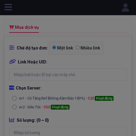
Powered by
Mua dịch vụ
Chế độ tạo đơn:
Một link
Nhiều link
Link Hoặc UID:
Chọn Server:
sv1
- Có Tăng Ref (không đảm Bảo 100%) -
52đ
Hoạt động
sv2
- Siêu Tốc -
55đ
Hoạt động
Số lượng:
(0 ~ 0)