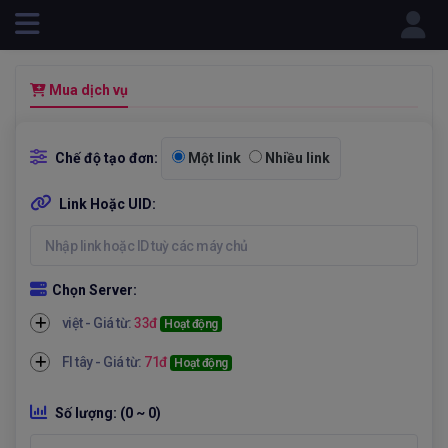
Powered by
Mua dịch vụ
Chế độ tạo đơn:
Một link
Nhiều link
Link Hoặc UID:
Chọn Server:
việt - Giá từ:
33đ
Hoạt động
Fl tây - Giá từ:
71đ
Hoạt động
Số lượng:
(0 ~ 0)