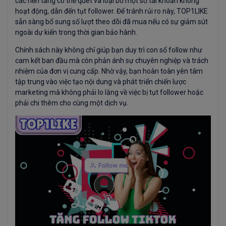
các nền tảng có thể quét và loại bỏ một số tài khoản không
hoạt động, dẫn đến tụt follower. Để tránh rủi ro này, TOP1LIKE
sẵn sàng bổ sung số lượt theo dõi đã mua nếu có sự giảm sút
ngoài dự kiến trong thời gian bảo hành.
Chính sách này không chỉ giúp bạn duy trì con số follow như
cam kết ban đầu mà còn phản ánh sự chuyên nghiệp và trách
nhiệm của đơn vị cung cấp. Nhờ vậy, bạn hoàn toàn yên tâm
tập trung vào việc tạo nội dung và phát triển chiến lược
marketing mà không phải lo lắng về việc bị tụt follower hoặc
phải chi thêm cho cùng một dịch vụ.