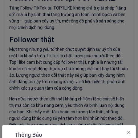
Tăng Follow TikTok tại TOP1LIKE không chỉ là giải pháp “tăng
số” mà là hệ sinh thái tăng trưởng an toàn, minh bạch và bền
vững — giúp bạn xây uy tín, mở rộng độ phủ và sẵn sàng cho
mọi chiến dịch nội dung.
Follower thật
Một trong những yếu tố then chốt quyết định sự uy tín của
một tài khoản trên TikTok là chất lượng của người theo dõi.
Top1like cam kết cung cấp follower thật, nghĩa là những tài
khoản có hoạt động thực sự chứ không phải bot hay tài khoản
ảo. Lượng người theo dõi thật này sẽ giúp bạn xây dựng hình
ảnh đáng tin cậy trên mạng xã hội vì số liệu hiển thị phản ánh
chính xác sự quan tâm của cộng đồng.
Hơn nữa, người theo dõi thật không chỉ làm tăng con số hiển
thị mà còn có khả năng xem, yêu thích và bình luận nội dung
của bạn. Khi thấy một tài khoản có tương tác thật, những
người dùng khác cũng sẽ yên tâm hơn khi nhấn nút theo dõi.
Điều này tạo ra vòng xoay tích cực: càng nhiều follower thật,
tài khoản càng sôi động; tài khoản càng sôi động, lại càng thu
Thông Báo
hút follower mới.