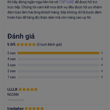
thì hãy đừng ngần ngại liên hệ với
TOP1LIKE
để được hỗ trợ
trực tiếp. Chúng tôi cam kết mọi dịch vụ đều được tối ưu nhằm
đảm bảo làm hài lòng khách hàng. Đây không chỉ là bước đệm
hoàn hảo để tăng độ nhận diện mà còn nâng cao uy tín.
Đánh giá
5.0/5
(5 lượt đánh giá)
5 sao
5
4 sao
0
3 sao
0
2 sao
0
1 sao
0
LLLLK
NGONN
2 tháng trước
tranbahuy