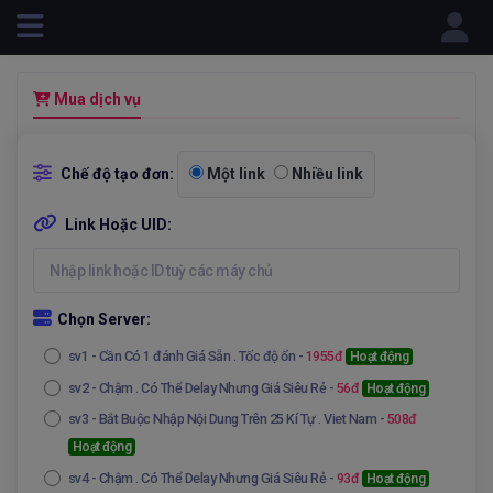
Powered by
Mua dịch vụ
Chế độ tạo đơn:
Một link
Nhiều link
Link Hoặc UID:
Chọn Server:
sv1
- Cần Có 1 đánh Giá Sẵn . Tốc độ ổn -
1955đ
Hoạt động
sv2
- Chậm . Có Thể Delay Nhưng Giá Siêu Rẻ -
56đ
Hoạt động
sv3
- Bắt Buộc Nhập Nội Dung Trên 25 Kí Tự . Viet Nam -
508đ
Hoạt động
sv4
- Chậm . Có Thể Delay Nhưng Giá Siêu Rẻ -
93đ
Hoạt động