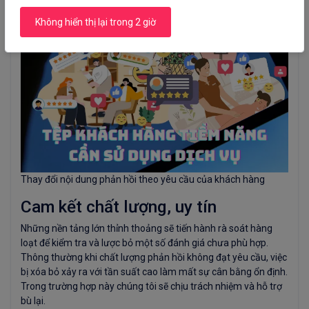
Không hiển thị lại trong 2 giờ
Thay đổi nội dung phản hồi theo yêu cầu của khách hàng
Cam kết chất lượng, uy tín
Những nền tảng lớn thỉnh thoảng sẽ tiến hành rà soát hàng
loạt để kiểm tra và lược bỏ một số đánh giá chưa phù hợp.
Thông thường khi chất lượng phản hồi không đạt yêu cầu, việc
bị xóa bỏ xảy ra với tần suất cao làm mất sự cân bằng ổn định.
Trong trường hợp này chúng tôi sẽ chịu trách nhiệm và hỗ trợ
bù lại.